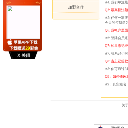
A4: 我们单注
加盟合作
Q5: 最高投注
A5: 任何一
今天的控制是
Q6: 我帐户
A6: 登陆会
Q7: 如果忘
A7: 联系2
Q8: 当忘记
A8: 你可通
Q9：如何修改
A9：真实姓
关