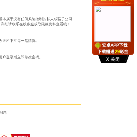
都基本属于没有任何风险控制的私人或骗子公司，
，详细请联系在线客服获取限额资料查看哦！
看今天所下注每一笔情况。
议用户登录后立即修改密码。
问题