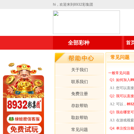
hi，欢迎来到8932彩集团
全部彩种
首
常见问题
关于我们
一般常见问题
Q1: 如何加入
8
联系我们
A1: 您可以
免费注册
Q2: 我可以
A2: 可以，
8932
存款帮助
Q3: 我在哪
取款帮助
A3: 在游戏
Q4: 单注投注
常见问题