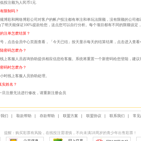
最低投注额为人民币1元.
额有限制吗？
家正规博彩和网络博彩公司对客户的帐户投注都有单注和单玩法限额，没有限额的公司
为了明天能保证100%提款给您，这点您可以自行分析。每个项目都有不同的限额设定
里面的注单怎麽结算？
员账号，点击会员中心页面查看，「今天已结」按天显示每天的结算结果，点击进入查
记登陆密码怎麽办？
4小时线上客服人员咨询协助提供相应信息给客服。系统将重置一个新密码给您登陆，建
提款密码时怎麽办？
过24小时线上客服人员协助处理。
真实姓名？
名一旦注册无法进行修改，请重新注册会员
于我们
|
取款帮助
|
存款帮助
|
联盟方案
|
联盟协议
|
联系我们
|
常见
提醒：购买彩票有风险，在线投注需谨慎，不向未满18周岁的青少年出售彩票！