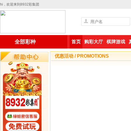
hi，欢迎来到8932彩集团
全部彩种
首页
购彩大厅
棋牌游戏
优惠活动 / PROMOTIONS
关于我们
联系我们
免费注册
存款帮助
取款帮助
常见问题