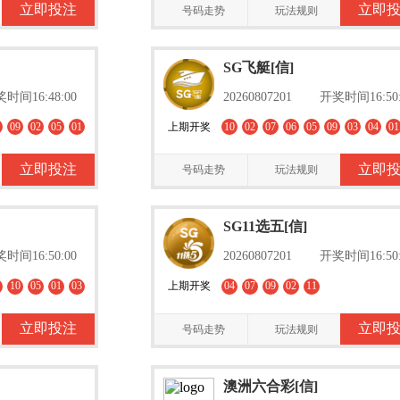
立即投注
立即
号码走势
玩法规则
SG飞艇[信]
时间16:48:00
20260807201
开奖时间16:50:
09
02
05
01
上期开奖
10
02
07
06
05
09
03
04
01
立即投注
立即
号码走势
玩法规则
SG11选五[信]
时间16:50:00
20260807201
开奖时间16:50:
10
05
01
03
上期开奖
04
07
09
02
11
立即投注
立即
号码走势
玩法规则
澳洲六合彩[信]