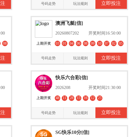
投注
立即投注
号码走势
玩法规则
澳洲飞艇[信]
00
20260807202
开奖时间16:50:00
08
上期开奖
03
01
04
06
08
09
10
07
02
05
投注
立即投注
号码走势
玩法规则
快乐六合彩[信]
00
2026208
开奖时间21:30:00
上期开奖
48
11
28
15
16
12
25
投注
立即投注
号码走势
玩法规则
SG快乐10分[信]