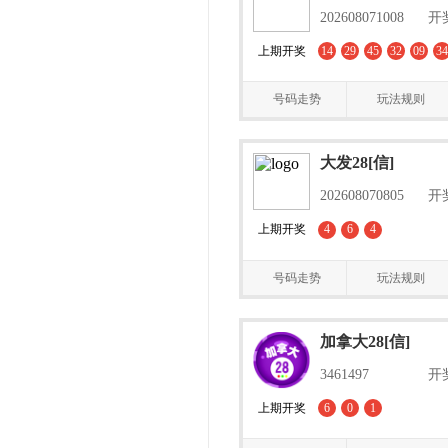
202608071008
开奖
上期开奖
14
29
45
32
09
34
号码走势
玩法规则
大发28[信]
202608070805
开奖
上期开奖
4
6
4
号码走势
玩法规则
加拿大28[信]
3461497
开奖
上期开奖
6
0
1