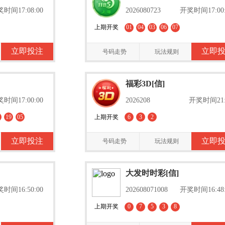
时间17:08:00
2026080723
开奖时间17:00:
上期开奖
01
04
03
06
07
立即投注
立即
号码走势
玩法规则
福彩3D[信]
时间17:00:00
2026208
开奖时间21:
19
05
上期开奖
6
3
2
立即投注
立即
号码走势
玩法规则
大发时时彩[信]
时间16:50:00
202608071008
开奖时间16:48:
上期开奖
0
7
5
3
8